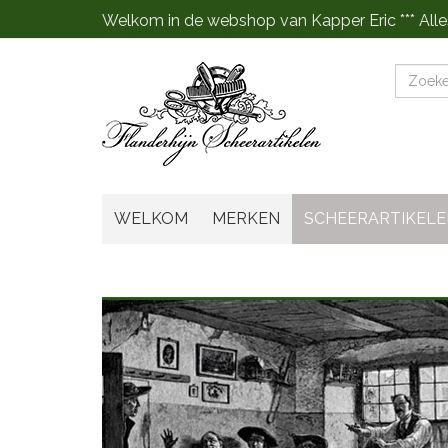
Welkom in de webshop van Kapper Eric *** Alle
Zoeke
WELKOM
MERKEN
SCHEERARTIKELE