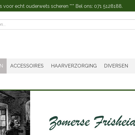
s voor echt ouderwets scheren *** Bel ons: 071 5128188.
n
N
ACCESSOIRES
HAARVERZORGING
DIVERSEN