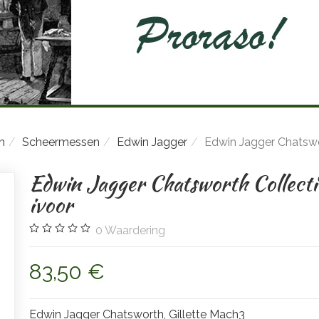
n
Scheermessen
Edwin Jagger
Edwin Jagger Chatswor
Edwin Jagger Chatsworth Collecti
ivoor
0
Waardering
83,50 €
Edwin Jagger Chatsworth, Gillette Mach3