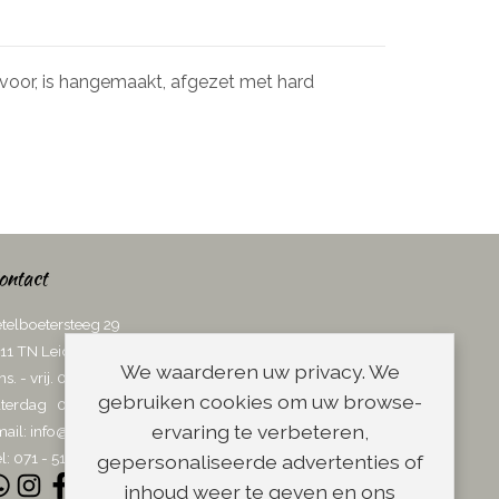
 ivoor, is hangemaakt, afgezet met hard
ontact
telboetersteeg 29
11 TN Leiden
We waarderen uw privacy. We
ns. - vrij. 08.00 - 17.00 uur
gebruiken cookies om uw browse-
terdag 08.00 - 13.00 uur
ervaring te verbeteren,
ail:
info@scheerwinkel.nl
l: 071 - 5128188
gepersonaliseerde advertenties of
inhoud weer te geven en ons