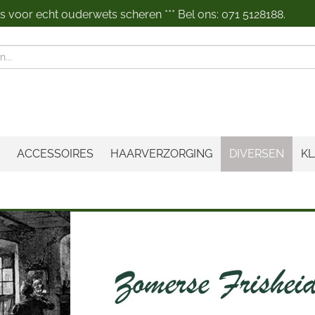
 voor echt ouderwets scheren *** Bel ons: 071 5128188.
n
ACCESSOIRES
HAARVERZORGING
DIVERSEN
KL