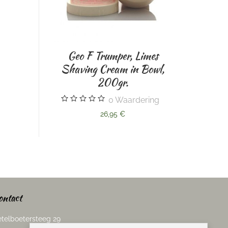
Geo F Trumper, Limes
having Cream in Bowl,
Extract of Limes Skin
200gr.
Food, 100ml
0
Waardering
0
Waardering
26,95 €
22,95 €
ontact
telboetersteeg 29