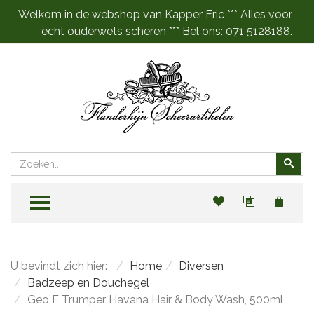
Welkom in de webshop van Kapper Eric *** Alles voor
echt ouderwets scheren *** Bel ons: 071 5128188.
Zoeken
Zoe
TOGGLE MENU
U bevindt zich hier:
Home
Diversen
Badzeep en Douchegel
Geo F Trumper Havana Hair & Body Wash, 500ml