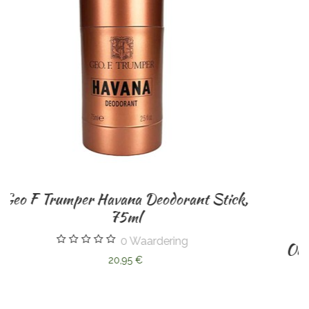
nt Stick,
Omega Dassenharen Scheerkwast. 
0
Waardering
53,85 €