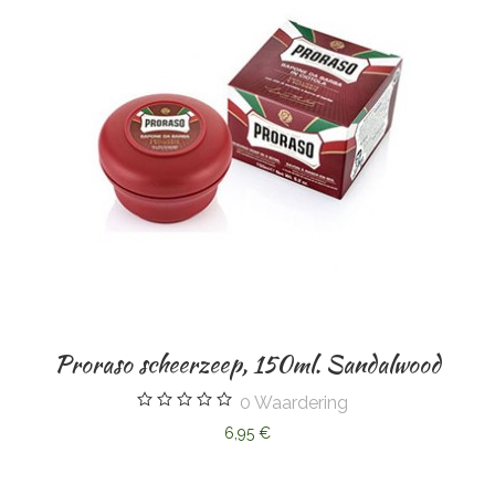
Proraso scheerzeep, 150ml. Sandalwood
0
Waardering
6,95 €
Clu