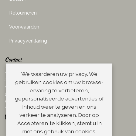
Retourneren
Voorwaarden
Privacyverklaring
Contact
Ketelboetersteeg 29
We waarderen uw privacy. We
2311 TN Leiden
gebruiken cookies om uw browse-
dins. - vrij. 08.00 - 17.00 uur
ervaring te verbeteren,
zaterdag 08.00 - 13.00 uur
gepersonaliseerde advertenties of
Email:
info@scheerwinkel.nl
inhoud weer te geven en ons
Bel: 071 - 5128188
verkeer te analyseren. Door op
‘Accepteren’ te klikken, stemt u in
met ons gebruik van cookies.