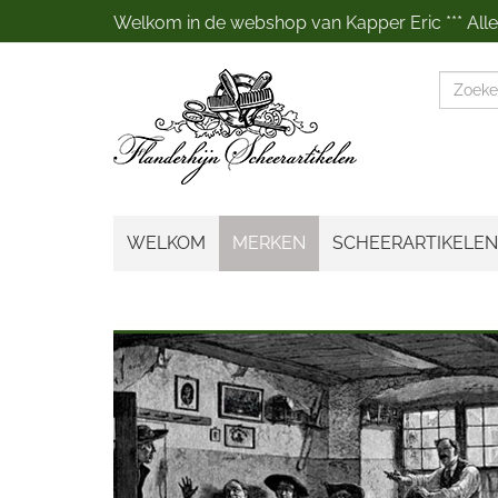
Welkom in de webshop van Kapper Eric *** Alles
Zoeke
WELKOM
MERKEN
SCHEERARTIKELEN