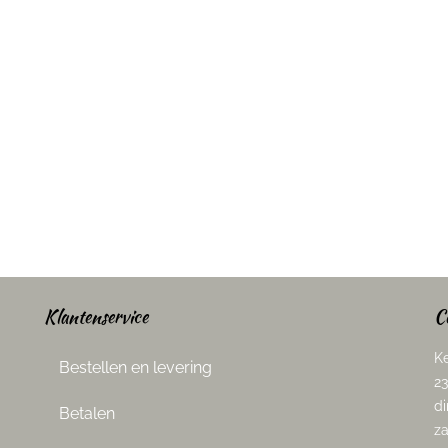
Klantenservice
C
Ke
Bestellen en levering
23
di
Betalen
za