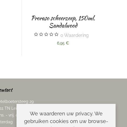
Proraso scheerzeep, 150ml.
Sandalwood
Taylor of Old Bond Stre
0
Waardering
After-Shave. Sandalwo
6,95 €
100ml
0
Waarderin
46,00 €
ontact
telboetersteeg 29
11 TN Leiden
We waarderen uw privacy. We
ns. - vrij. 08.00 - 17.00 uur
gebruiken cookies om uw browse-
terdag 08.00 - 13.00 uur