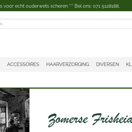
 voor echt ouderwets scheren *** Bel ons: 071 5128188.
n
ACCESSOIRES
HAARVERZORGING
DIVERSEN
KL