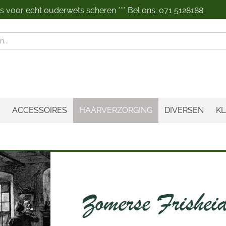
 voor echt ouderwets scheren *** Bel ons: 071 5128188.
n
ACCESSOIRES
HAARVERZORGING
DIVERSEN
KL