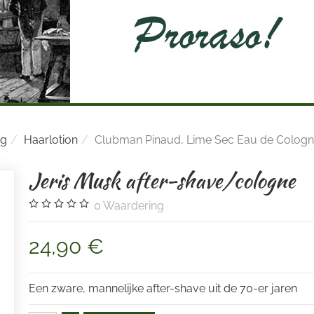
ng
Haarlotion
Clubman Pinaud, Lime Sec Eau de Colog
Jeris Musk after-shave/cologne
0
Waardering
24,90 €
Een zware, mannelijke after-shave uit de 70-er jaren